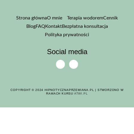
Strona główna
O mnie
Terapia wodorem
Cennik
Blog
FAQ
Kontakt
Bezpłatna konsultacja
Polityka prywatności
Social media
My Newsletter
COPYRIGHT © 2024 HIPNOTYCZNAPRZEMIANA.PL | STWORZONO W
RAMACH KURSU
ATWI.PL