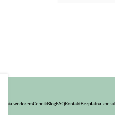
erapia wodorem
Cennik
Blog
FAQ
Kontakt
Bezpłatna konsul
a