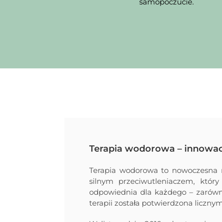
samopoczucie.
Terapia wodorowa – innowac
Terapia wodorowa to nowoczesna 
silnym przeciwutleniaczem, który
odpowiednia dla każdego – zarówno
terapii została potwierdzona licz