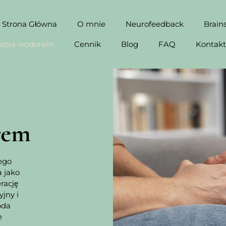
Strona Główna
O mnie
Neurofeedback
Brain
rapia wodorem
Cennik
Blog
FAQ
Kontakt
rem
ego
a jako
rację
jny i
oda
e