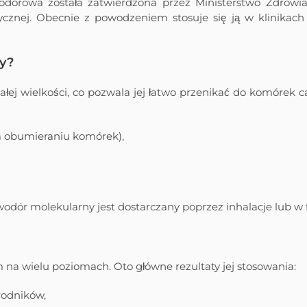
odorowa została zatwierdzona przez Ministerstwo Zdrowia,
znej. Obecnie z powodzeniem stosuje się ją w klinikach 
ny?
ałej wielkości, co pozwala jej łatwo przenikać do komórek
a obumieraniu komórek),
 wodór molekularny jest dostarczany poprzez inhalacje lub
na wielu poziomach. Oto główne rezultaty jej stosowania:
rodników,