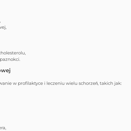
,
ej,
holesterolu,
 paznokci.
owej
ie w profilaktyce i leczeniu wielu schorzeń, takich jak:
ra,