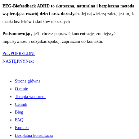
EEG-Biofeedback ADHD to skuteczna, naturalna i bezpieczna metoda
wspierająca rozwój dzieci oraz dorosłych.
Jej największą zaletą jest to, że
działa bez leków i skutków ubocznych.
Podsumowując,
jeśli chcesz poprawić koncentrację, zmniejszyć
impulsywność i odzyskać spokój, zapraszam do
kontaktu
.
Prev
POPRZEDNI
NASTĘPNY
Next
Strona główna
O mnie
Terapia wodorem
Cennik
Blog
FAQ
Kontakt
Bezpłatna konsultacja