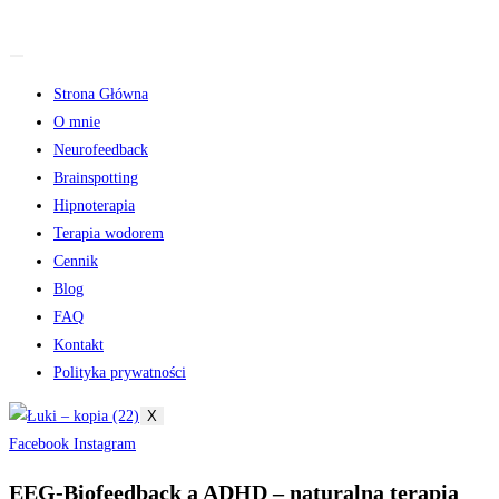
Skip
to
content
Strona Główna
O mnie
Neurofeedback
Brainspotting
Hipnoterapia
Terapia wodorem
Cennik
Blog
FAQ
Kontakt
Polityka prywatności
X
Facebook
Instagram
EEG-Biofeedback a ADHD – naturalna terapia