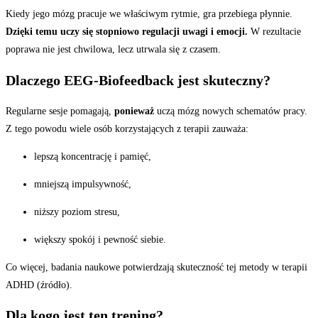
Kiedy jego mózg pracuje we właściwym rytmie, gra przebiega płynnie.
Dzięki temu uczy się stopniowo regulacji uwagi i emocji.
W rezultacie
poprawa nie jest chwilowa, lecz utrwala się z czasem.
Dlaczego EEG-Biofeedback jest skuteczny?
Regularne sesje pomagają,
ponieważ
uczą mózg nowych schematów pracy.
Z tego powodu wiele osób korzystających z terapii zauważa:
lepszą koncentrację i pamięć,
mniejszą impulsywność,
niższy poziom stresu,
większy spokój i pewność siebie.
Co więcej, badania naukowe potwierdzają skuteczność tej metody w terapii
ADHD (
źródło
).
Dla kogo jest ten trening?